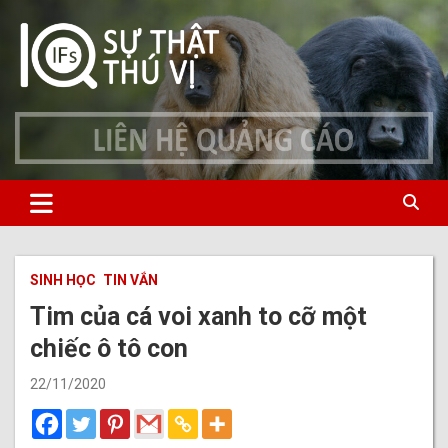
Skip
to
content
Website chính thức của 10 sự thật
10 sự thật thú vị
thú vị
SINH HỌC
TIN VẮN
Tim của cá voi xanh to cỡ một
chiếc ô tô con
22/11/2020