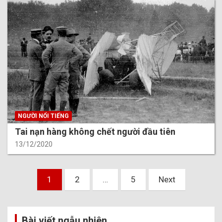
NGƯỜI NỔI TIẾNG
Tai nạn hàng không chết người đầu tiên
13/12/2020
Phân
1
2
…
5
Next
trang
bài
Bài viết ngẫu nhiên