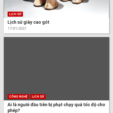
LỊCH SỬ
Lịch sử giày cao gót
17/01/2021
CÔNG NGHỆ
LỊCH SỬ
Ai là người đầu tiên bị phạt chạy quá tốc độ cho
phép?