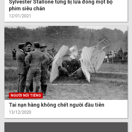
Sylvester Stallone từng bị lừa đóng một bộ
phim siêu chán
12/01/2021
NGƯỜI NỔI TIẾNG
Tai nạn hàng không chết người đầu tiên
13/12/2020