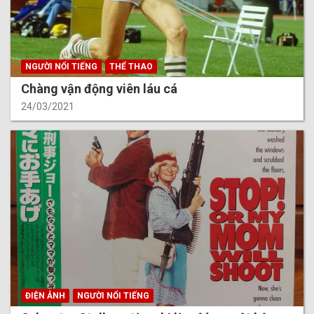
NGƯỜI NỔI TIẾNG
THỂ THAO
Chàng vận động viên láu cá
24/03/2021
ĐIỆN ẢNH
NGƯỜI NỔI TIẾNG