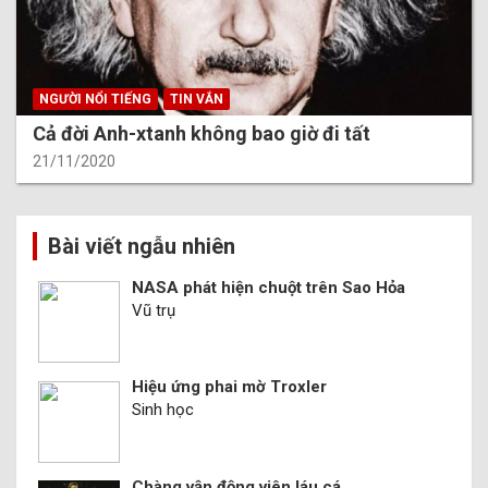
NGƯỜI NỔI TIẾNG
TIN VẮN
Cả đời Anh-xtanh không bao giờ đi tất
21/11/2020
Bài viết ngẫu nhiên
NASA phát hiện chuột trên Sao Hỏa
Vũ trụ
Hiệu ứng phai mờ Troxler
Sinh học
Chàng vận động viên láu cá