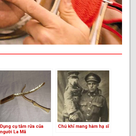
Dụng cụ tắm rửa của
Chú khỉ mang hàm hạ sĩ
người La Mã