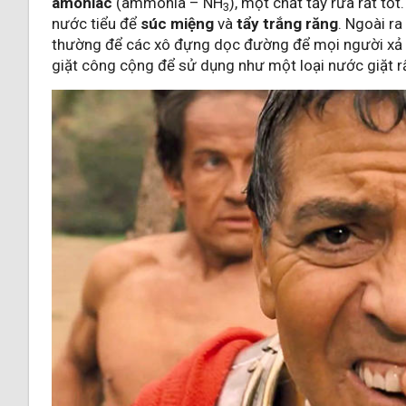
amôniac
(ammonia – NH
), một chất tẩy rửa rất tốt
3
nước tiểu để
súc miệng
và
tẩy trắng răng
. Ngoài r
thường để các xô đựng dọc đường để mọi người xả n
giặt công cộng để sử dụng như một loại nước giặt rấ