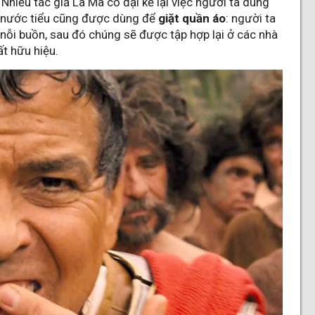
. Nhiều tác giả La Mã cổ đại kể lại việc người ta dùng
a nước tiểu cũng được dùng để
giặt quần áo
: người ta
ỗi buồn, sau đó chúng sẽ được tập hợp lại ở các nhà
t hữu hiệu.