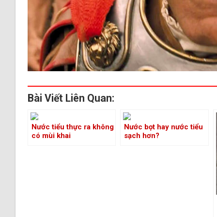
Bài Viết Liên Quan:
Nước tiểu thực ra không
Nước bọt hay nước tiểu
có mùi khai
sạch hơn?