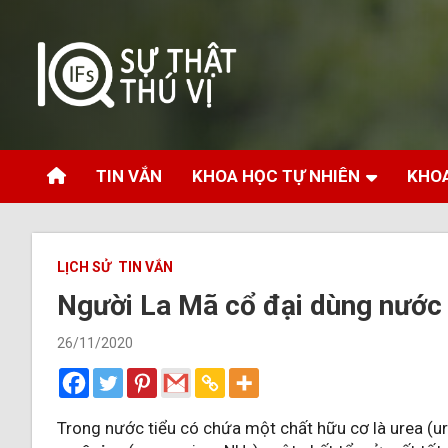
Skip
to
content
Website chính thức của 10 sự thật thú vị
10 sự thật thú vị
TIN VẮN
KHOA HỌC TỰ NHIÊN
KHOA
LỊCH SỬ
TIN VẮN
Người La Mã cổ đại dùng nước 
26/11/2020
Trong nước tiểu có chứa một chất hữu cơ là urea (u