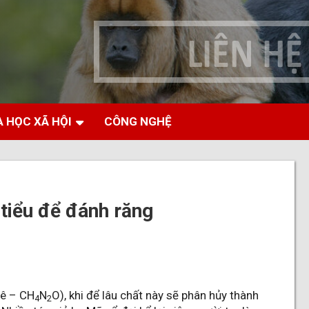
 HỌC XÃ HỘI
CÔNG NGHỆ
tiểu để đánh răng
rê – CH
N
O), khi để lâu chất này sẽ phân hủy thành
4
2