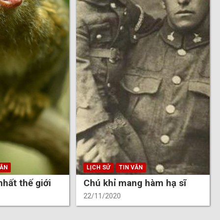
VẮN
LỊCH SỬ
TIN VẮN
nhất thế giới
Chú khỉ mang hàm hạ sĩ
22/11/2020